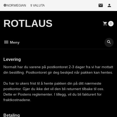
Gå
NORWEGIAN
VALUTA
til
innholdet
ROTLAUS
0
Meny
Levering
Normalt har du varene på postkontoret 2-3 dager fra vi har mottatt
din bestilling. Postkontoret gir deg beskjed når pakken kan hentes.
Du har to ukers frist til å hente pakken din på ditt nærmeste
postkontor. Gjør du ikke det vil den bli returnert tilbake til oss.
Dette er Postens reglementer. I tillegg, vil du bli fakturert for
fraktkostnadene.
Betaling