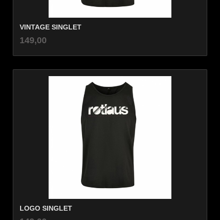
VINTAGE SINGLET
inkl.
Pris
149,00
mva.
LOGO SINGLET
inkl.