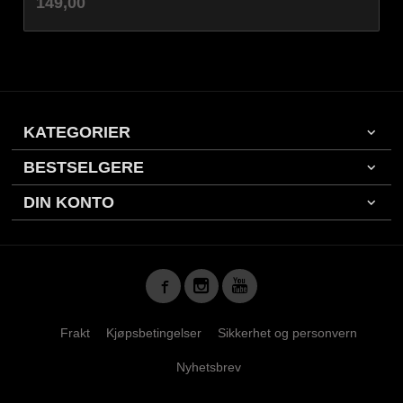
Pris
149,00
mva.
KATEGORIER
BESTSELGERE
DIN KONTO
Frakt
Kjøpsbetingelser
Sikkerhet og personvern
Nyhetsbrev