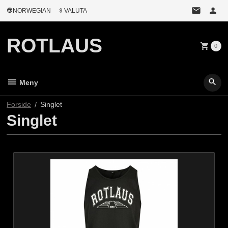
Gå
NORWEGIAN
VALUTA
til
innholdet
ROTLAUS
0
Meny
Forside
Singlet
Singlet