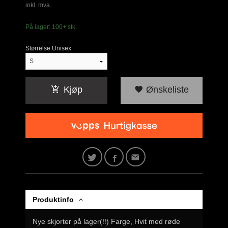
inkl. mva.
På lager: 100+ stk.
Størrelse Unisex
Kjøp
Ønskeliste
Produktinfo
Nye skjorter på lager(!!) Farge, Hvit med røde